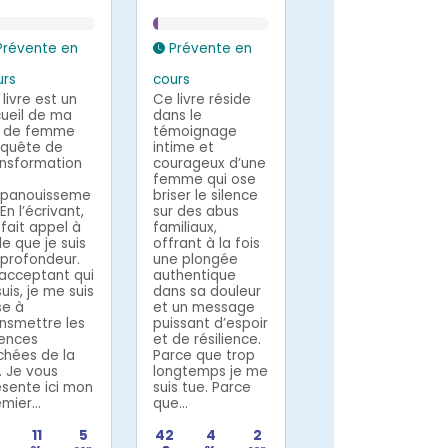
révente en
Prévente en
urs
cours
livre est un
Ce livre réside
cueil de ma
dans le
e de femme
témoignage
 quête de
intime et
ansformation
courageux d’une
femme qui ose
épanouisseme
briser le silence
 En l’écrivant,
sur des abus
i fait appel à
familiaux,
le que je suis
offrant à la fois
 profondeur.
une plongée
 acceptant qui
authentique
suis, je me suis
dans sa douleur
se à
et un message
ansmettre les
puissant d’espoir
iences
et de résilience.
chées de la
Parce que trop
. Je vous
longtemps je me
ésente ici mon
suis tue. Parce
mier...
que...
11
5
42
4
2