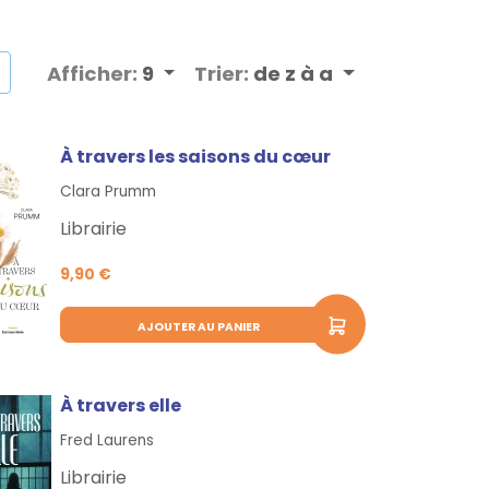
Afficher:
9
Trier:
de z à a
À travers les saisons du cœur
Clara Prumm
Librairie
9,90 €
AJOUTER AU PANIER
À travers elle
Fred Laurens
Librairie