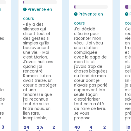
n
Prévente en
Prévente en
P
cours
cours
co
« Il y a des
silences qui
J'ai décidé
Ce 
disent tout et
d'écrire pour
re
ses
des gestes si
raconter mon
vi
simples qu’ils
vécu. J'ai vécu
en
bouleversent
une relation
tr
s
une vie. » Moi
compliquée
et
c’est Marion.
avec le papa de
d’
J’avais huit ans
mon fils et
nt.
quand j’ai
j'avais trop de
j’a
rencontré
choses bloquées
cel
Romain. Lui en
au fond de mon
en
avait treize, un
cœur dont je
En
cœur à protéger
n'avais pas parlé
je 
 Je
et une
auparavant. Ma
mi
tendresse que
seule façon
tr
 de
j’ai reconnue
d'extérioriser
sc
de
tout de suite.
tout cela a été
ca
Entre nous, un
de faire ce livre.
vie
ire
lien rare,
Je vous
pr
...
inexplicable,...
propose...
pre
3
24
2%
2
40
4
2
10