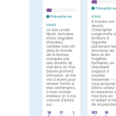
Prévente e
cours
Prévente en
À travers son
cours
œuvre,
Je suis Lyraël
Christopher
Nisoh, écrivaine
Longe invite 
d’une vingtaine
lecteurs à
d’années,
regarder
tombée très tôt
autrement le
dans le monde
émotions, les
de la lecture,
liens et les
marquée par
fragilités
des années de
humaines, en
mal-être et d'un
cherchant
besoin profond
toujours à
d’évasion. Je me
toucher
mis à écrire pour
l’essentiel. --
donner forme à
vous propose
mes sentiments,
d'être acteur
à mon monde
la naissance 
intérieur et à ma
mon livre en
volonté d'écrire
m'aidant à fa
sur...
de sa parution
16
17
1
183
18