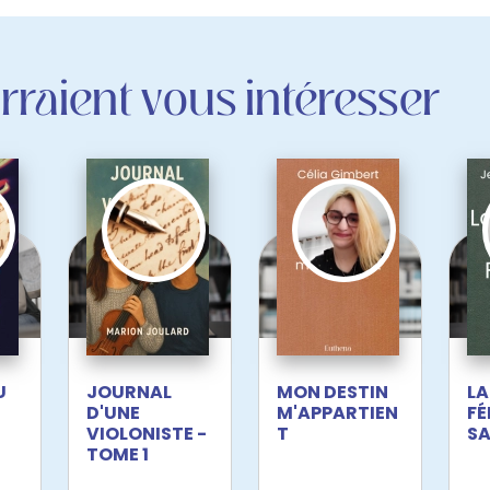
raient vous intéresser
U
JOURNAL
MON DESTIN
LA
D'UNE
M'APPARTIEN
FÉ
VIOLONISTE -
T
S
TOME 1