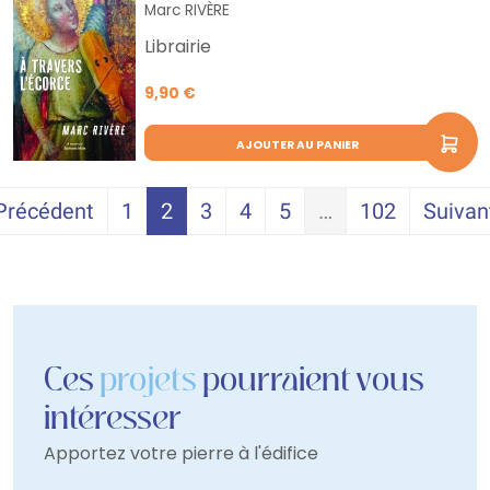
Marc RIVÈRE
Librairie
9,90 €
AJOUTER AU PANIER
Précédent
1
2
3
4
5
…
102
Suivan
Ces
projets
pourraient vous
intéresser
Apportez votre pierre à l'édifice