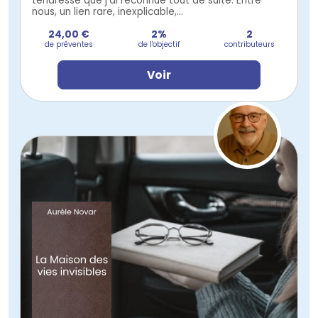
tendresse que j’ai reconnue tout de suite. Entre
nous, un lien rare, inexplicable,...
24,00 €
2%
2
de préventes
de l'objectif
contributeurs
Voir