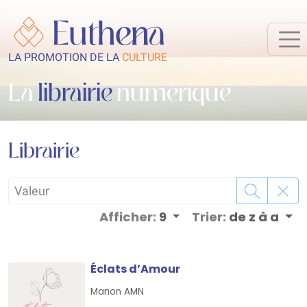
LA PROMOTION DE LA
CULTURE
La
librairie
numérique
Librairie
Afficher:
9
Trier:
de z à a
Éclats d’Amour
Manon AMN