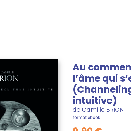
Au commence
l’âme qui s
(Channeling
intuitive)
de Camille BRION
format ebook