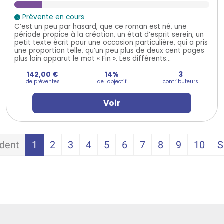
Prévente en cours
C’est un peu par hasard, que ce roman est né, une
période propice à la création, un état d’esprit serein, un
petit texte écrit pour une occasion particulière, qui a pris
une proportion telle, qu’un peu plus de deux cent pages
plus loin apparut le mot « Fin ». Les différents...
142,00 €
14%
3
de préventes
de l'objectif
contributeurs
Voir
dent
1
2
3
4
5
6
7
8
9
10
S