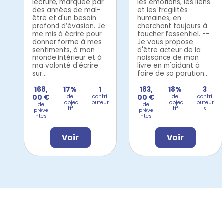
lecture, marquée par
les émotions, les liens
des années de mal-
et les fragilités
être et d'un besoin
humaines, en
profond d’évasion. Je
cherchant toujours à
me mis à écrire pour
toucher l’essentiel. --
donner forme à mes
Je vous propose
sentiments, à mon
d'être acteur de la
monde intérieur et à
naissance de mon
ma volonté d'écrire
livre en m'aidant à
sur...
faire de sa parution...
168,
17%
1
183,
18%
3
00 €
de
contri
00 €
de
contri
l'objec
buteur
l'objec
buteur
de
de
tif
tif
s
préve
préve
ntes
ntes
Voir
Voir