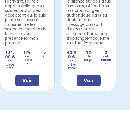
l’écrivant, j’ai fait
le silence sur des abus
appel à celle que je
familiaux, offrant à la
suis en profondeur. En
fois une plongée
acceptant qui je suis,
authentique dans sa
je me suis mise à
douleur et un
transmettre les
message puissant
sciences cachées de
d’espoir et de
la vie. Je vous
résilience. Parce que
présente ici mon
trop longtemps je me
premier...
suis tue. Parce que...
104,
11%
5
42,0
4%
2
00 €
de
contri
0 €
de
contri
l'objec
buteur
l'objec
buteur
de
de
tif
s
tif
s
préve
préve
ntes
ntes
Voir
Voir