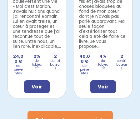
bouleversent une vie.
fils et j'avais trop de
» Moi c’est Marion.
choses bloquées au
J’avais huit ans quand
fond de mon cœur
j’ai rencontré Romain.
dont je n'avais pas
Lui en avait treize, un
parlé auparavant. Ma
cœur à protéger et
seule façon
une tendresse que j’ai
d'extérioriser tout
reconnue tout de
cela a été de faire ce
suite. Entre nous, un
livre. Je vous
lien rare, inexplicable,...
propose...
24,0
2%
2
40,0
4%
2
0 €
de
contri
0 €
de
contri
l'objec
buteur
l'objec
buteur
de
de
tif
s
tif
s
préve
préve
ntes
ntes
Voir
Voir
Retrouvez tous nos projets