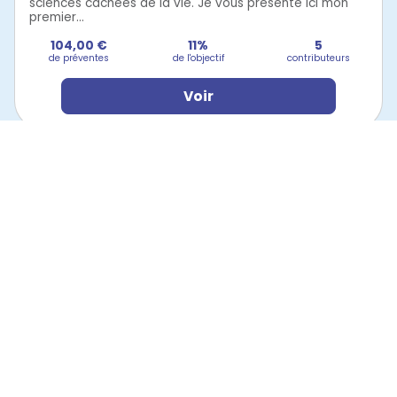
sciences cachées de la vie. Je vous présente ici mon
premier...
104,00 €
11%
5
de préventes
de l'objectif
contributeurs
Voir