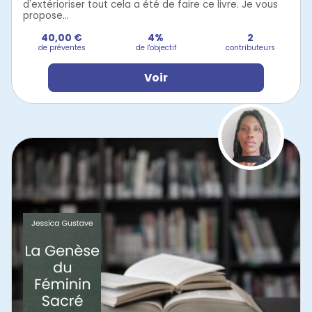
d'extérioriser tout cela a été de faire ce livre. Je vous
propose...
40,00 €
4%
2
de préventes
de l'objectif
contributeurs
Voir