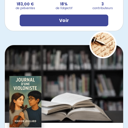
183,00 €
18%
3
de préventes
de l'objectif
contributeurs
Voir