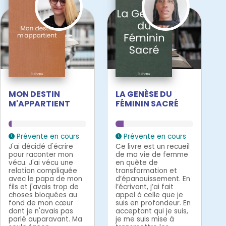
MON DESTIN
LA GENÈSE DU
M'APPARTIENT
FÉMININ SACRÉ
Prévente en cours
Prévente en cours
J'ai décidé d'écrire
Ce livre est un recueil
pour raconter mon
de ma vie de femme
vécu. J'ai vécu une
en quête de
relation compliquée
transformation et
avec le papa de mon
d’épanouissement. En
fils et j'avais trop de
l’écrivant, j’ai fait
choses bloquées au
appel à celle que je
fond de mon cœur
suis en profondeur. En
dont je n'avais pas
acceptant qui je suis,
parlé auparavant. Ma
je me suis mise à