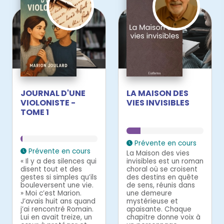
JOURNAL D'UNE
LA MAISON DES
VIOLONISTE -
VIES INVISIBLES
TOME 1
Prévente en cours
Prévente en cours
La Maison des vies
« Il y a des silences qui
invisibles est un roman
disent tout et des
choral où se croisent
gestes si simples qu’ils
des destins en quête
bouleversent une vie.
de sens, réunis dans
» Moi c’est Marion.
une demeure
J’avais huit ans quand
mystérieuse et
j’ai rencontré Romain.
apaisante. Chaque
Lui en avait treize, un
chapitre donne voix à