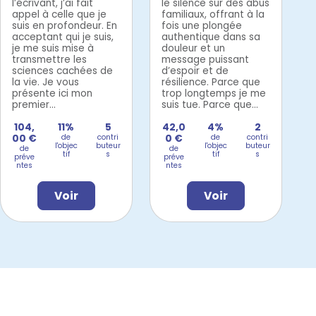
l’écrivant, j’ai fait
le silence sur des abus
appel à celle que je
familiaux, offrant à la
suis en profondeur. En
fois une plongée
acceptant qui je suis,
authentique dans sa
je me suis mise à
douleur et un
transmettre les
message puissant
sciences cachées de
d’espoir et de
la vie. Je vous
résilience. Parce que
présente ici mon
trop longtemps je me
premier...
suis tue. Parce que...
104,
11%
5
42,0
4%
2
00 €
de
contri
0 €
de
contri
l'objec
buteur
l'objec
buteur
de
de
tif
s
tif
s
préve
préve
ntes
ntes
Voir
Voir