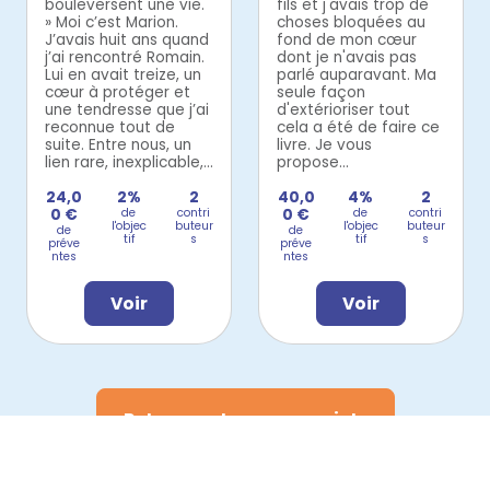
bouleversent une vie.
fils et j'avais trop de
» Moi c’est Marion.
choses bloquées au
J’avais huit ans quand
fond de mon cœur
j’ai rencontré Romain.
dont je n'avais pas
Lui en avait treize, un
parlé auparavant. Ma
cœur à protéger et
seule façon
une tendresse que j’ai
d'extérioriser tout
reconnue tout de
cela a été de faire ce
suite. Entre nous, un
livre. Je vous
lien rare, inexplicable,...
propose...
24,0
2%
2
40,0
4%
2
0 €
de
contri
0 €
de
contri
l'objec
buteur
l'objec
buteur
de
de
tif
s
tif
s
préve
préve
ntes
ntes
Voir
Voir
Retrouvez tous nos projets