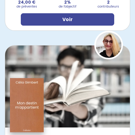
24,00 €
2%
2
de préventes
de l'objectif
contributeurs
Voir