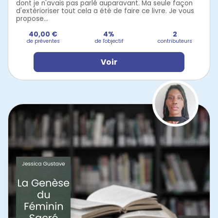
dont je n'avais pas parlé auparavant. Ma seule façon
d'extérioriser tout cela a été de faire ce livre. Je vous
propose...
40,00 €
4%
2
de préventes
de l'objectif
contributeurs
Voir