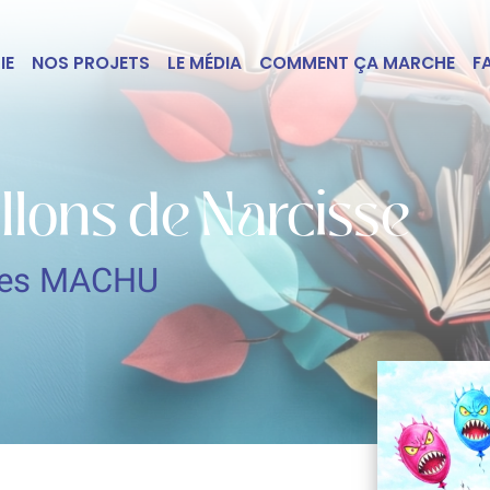
IE
NOS PROJETS
LE MÉDIA
COMMENT ÇA MARCHE
F
llons de Narcisse
ues MACHU