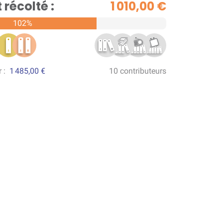
récolté :
1 010,00 €
102%
r :
1 485,00 €
10 contributeurs