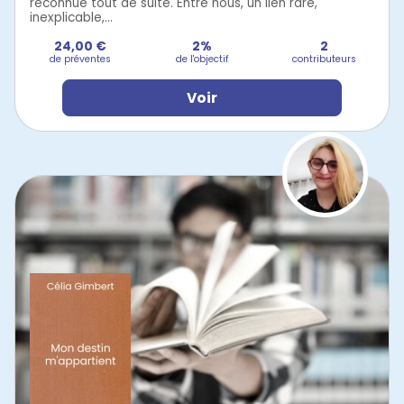
reconnue tout de suite. Entre nous, un lien rare,
inexplicable,...
24,00 €
2%
2
de préventes
de l'objectif
contributeurs
Voir