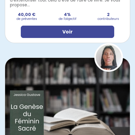
d'extérioriser tout cela a été de faire ce livre. Je vous
propose...
40,00 €
4%
2
de préventes
de l'objectif
contributeurs
Voir