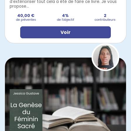
d'extérioriser tout cela a été de faire ce livre. Je vous
propose...
40,00 €
4%
2
de préventes
de l'objectif
contributeurs
Voir