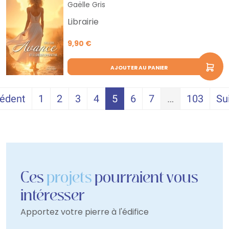
Gaëlle Gris
Librairie
9,90 €
AJOUTER AU PANIER
édent
1
2
3
4
5
6
7
…
103
Su
Ces
projets
pourraient vous
intéresser
Apportez votre pierre à l'édifice