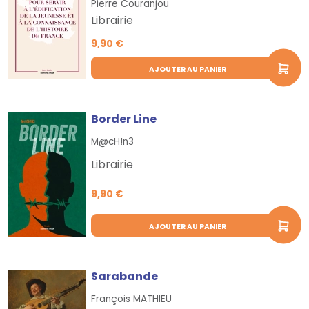
Pierre Couranjou
Librairie
9,90 €
AJOUTER AU PANIER
Border Line
M@cH!n3
Librairie
9,90 €
AJOUTER AU PANIER
Sarabande
François MATHIEU