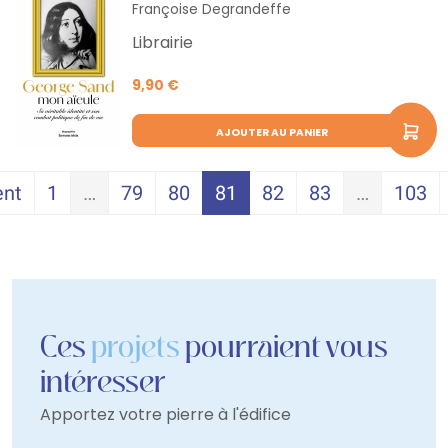
Françoise Degrandeffe
Librairie
9,90 €
AJOUTER AU PANIER
ent
1
…
79
80
81
82
83
…
103
Ces
projets
pourraient vous
intéresser
Apportez votre pierre à l'édifice