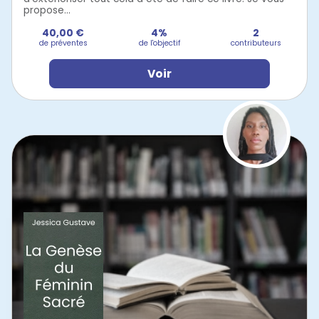
propose...
40,00 €
4%
2
de préventes
de l'objectif
contributeurs
Voir