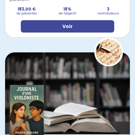
183,00 €
18%
3
de préventes
de l'objectif
contributeurs
Voir