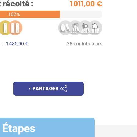
récolté :
1 011,00 €
102%
r :
1 485,00 €
28 contributeurs
PARTAGER
Étapes