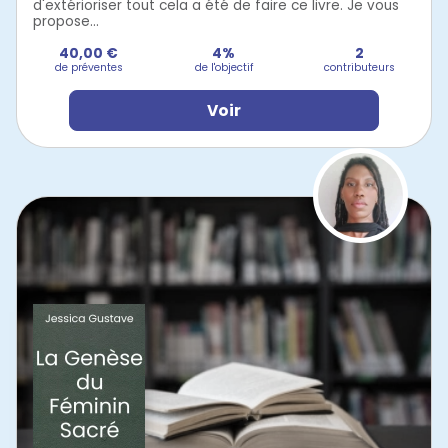
d'extérioriser tout cela a été de faire ce livre. Je vous
propose...
40,00 €
4%
2
de préventes
de l'objectif
contributeurs
Voir