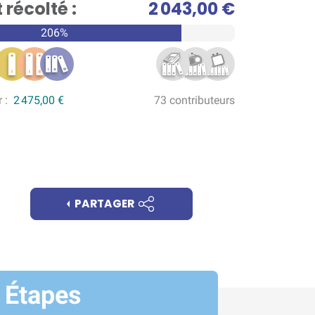
récolté :
2 043,00 €
206%
r :
2 475,00 €
73 contributeurs
PARTAGER
Étapes