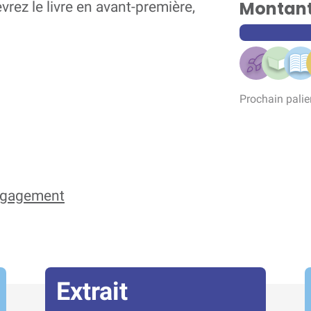
Montant 
rez le livre en avant-première,
Prochain palie
engagement
Extrait