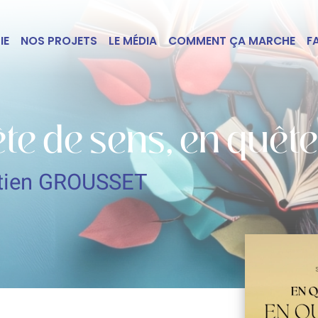
IE
NOS PROJETS
LE MÉDIA
COMMENT ÇA MARCHE
F
te de sens, en quête
tien GROUSSET