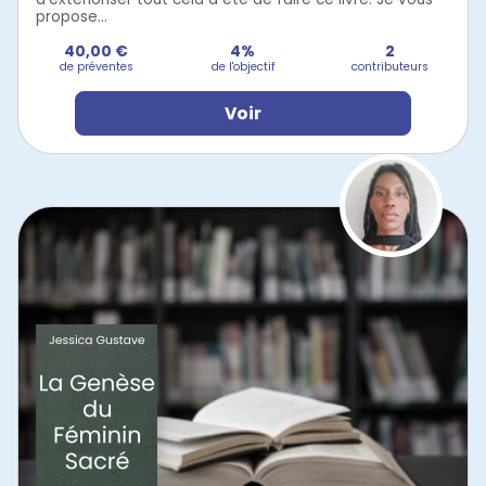
propose...
40,00 €
4%
2
de préventes
de l'objectif
contributeurs
Voir