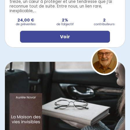
treize, un cœur à protéger et une tendresse que j’ai
reconnue tout de suite. Entre nous, un lien rare,
inexplicable,...
24,00 €
2%
2
de préventes
de l'objectif
contributeurs
Voir