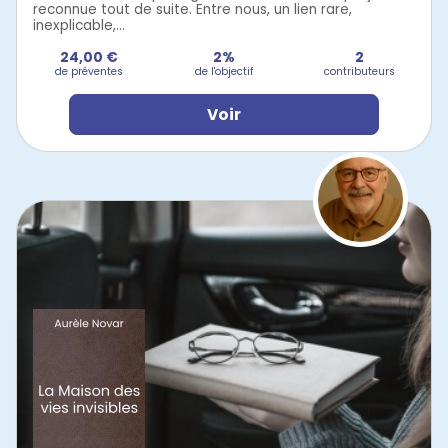
reconnue tout de suite. Entre nous, un lien rare,
inexplicable,...
24,00 €
2%
2
de préventes
de l'objectif
contributeurs
Voir