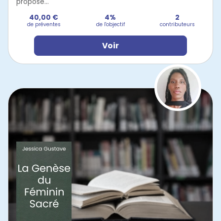
propose...
40,00 €
4%
2
de préventes
de l'objectif
contributeurs
Voir