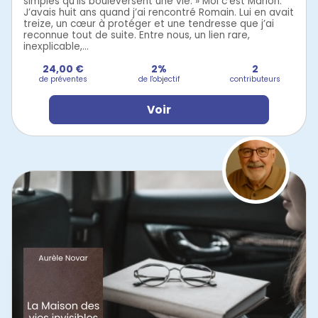
simples qu’ils bouleversent une vie. » Moi c’est Marion.
J’avais huit ans quand j’ai rencontré Romain. Lui en avait
treize, un cœur à protéger et une tendresse que j’ai
reconnue tout de suite. Entre nous, un lien rare,
inexplicable,...
24,00 €
2%
2
de préventes
de l'objectif
contributeurs
Voir