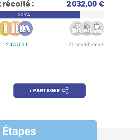
récolté :
2 032,00 €
205%
r :
2 475,00 €
71 contributeurs
PARTAGER
Étapes