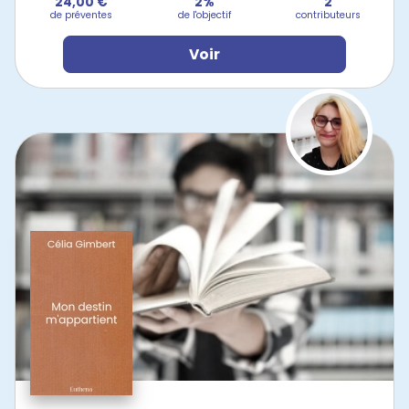
24,00 €
2%
2
de préventes
de l'objectif
contributeurs
Voir