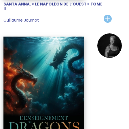
SANTA ANNA, « LE NAPOLÉON DE L’OUEST » TOME
II
Guillaume Journot