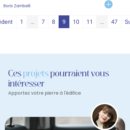
Boris Zambelli
édent
1
…
7
8
9
10
11
…
47
S
Ces
projets
pourraient vous
intéresser
Apportez votre pierre à l'édifice