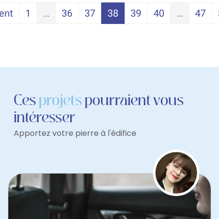
ent
1
…
36
37
38
39
40
…
47
Ces
projets
pourraient vous
intéresser
Apportez votre pierre à l'édifice